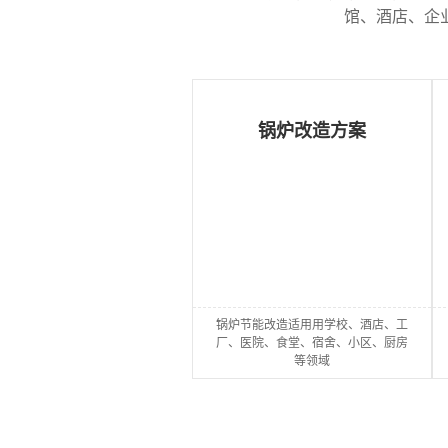
馆、酒店、企
厨
锅炉改造方案
房
医
锅
院
酒
灶
锅
店
锅
锅炉节能改造适用用学校、酒店、工
厂、医院、食堂、宿舍、小区、厨房
余
炉
热
炉
医
等领域
热
蒸
能
常
院