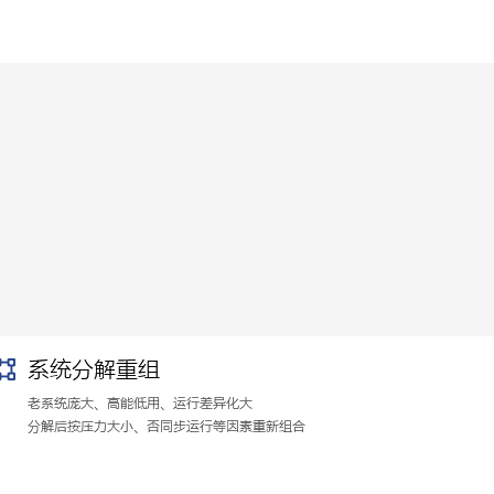
央
空
调
改
造
方
案