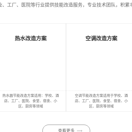
业、工厂、医院等行业提供技能改造服务，专业技术团队，积累
校
泳
热水改造方案
空调改造方案
园
BOT
池
热
校
燃
恒
水
园
气
酒
温
热水器节能改造方案适用：学校、酒
空调节能改造方案适用于学校、酒
店、工厂、医院、食堂、宿舍、小
店、工厂、医院、食堂、宿舍、小
综
热
热
店
医
除
区、厨房等领域
区、厨房等领域
合
水
水
热
院
湿
查看更多