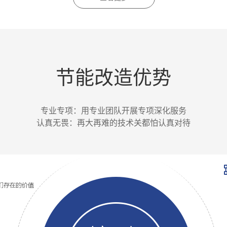
解
改
机
水
热
节
决
造
改
综
水
能
节能改造优势
方
方
造
合
综
解
案
案
方
解
合
决
专业专项：用专业团队开展专项深化服务
认真无畏：再大再难的技术关都怕认真对待
案
决
解
方
方
决
案
案
方
案