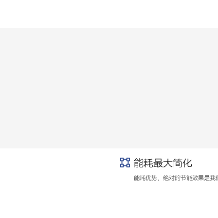
回
汽
系
用
热
收
改
统
改
能
改
造
改
造
系
造
方
造
方
统
方
案
方
案
改
案
案
造
方
案