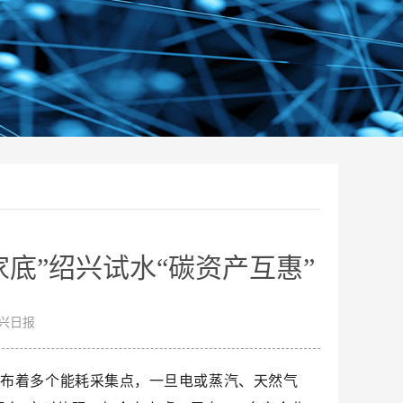
家底”绍兴试水“碳资产互惠”
绍兴日报
分布着多个能耗采集点，一旦电或蒸汽、天然气