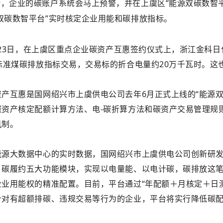
，企业的碳账户系统会马上预警，并在上虞区“能源双碳数智
双碳数智平台”实时核定企业用能和碳排放指标。
2月23日，在上虞区重点企业碳资产互惠签约仪式上，浙江金科
标准煤碳排放指标交易，交易标的折合电量约20万千瓦时。这
资产互惠是国网绍兴市上虞供电公司去年6月正式上线的“能源
碳资产核定配额计算方法、电-碳折算方法和碳资产交易管理规
机制。
能源大数据中心的实时数据，国网绍兴市上虞供电公司创新研发
、碳履约五大功能模块，实现以电量能、以电计碳，碳排放这
企业用能权的精准配置。目前，平台通过“年配额＋月核定＋日
针对有超额排碳、违规交易等行为的企业，平台将实行降低碳