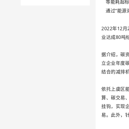
等能耗超标
通过“能源
2022年1
业达成80吨
据介绍，碳
立企业年度
结合的减排
依托上虞区
算、碳交易
挂钩，实现
易。此外，