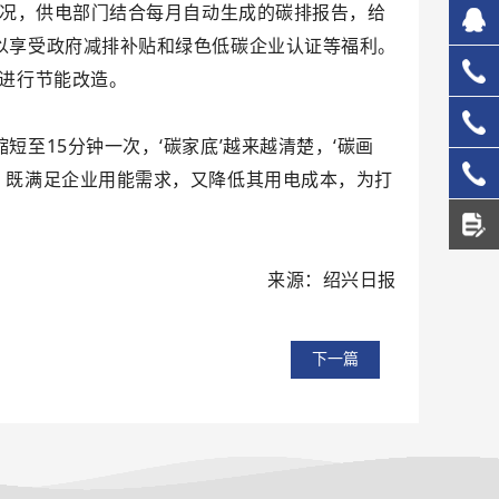
情况，供电部门结合每月自动生成的碳排报告，给
以享受政府减排补贴和绿色低碳企业认证等福利。
827
业进行节能改造。
133
至15分钟一次，‘碳家底’越来越清楚，‘碳画
137
，既满足企业用能需求，又降低其用电成本，为打
156
来源：绍兴日报
下一篇