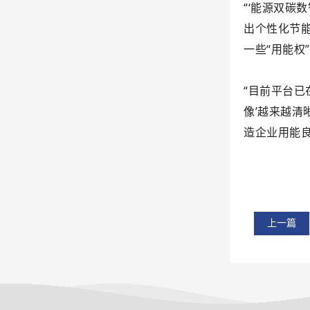
“‘能源双碳
出个性化节
一些“用能
“目前平台已
像’越来越
造企业用能
上一篇