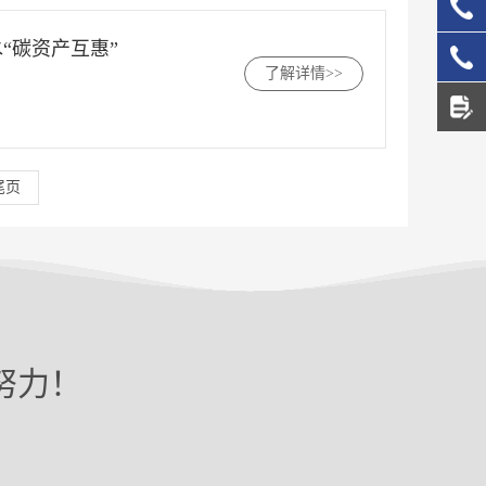
137
“碳资产互惠”
了解详情>>
156
尾页
努力！