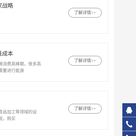
家战略
了解详情>>
耗成本
了解详情>>
源消费高峰期，很多高
需要进行能源
了解详情>>
食品加工等领域的设
说，购买
827
133