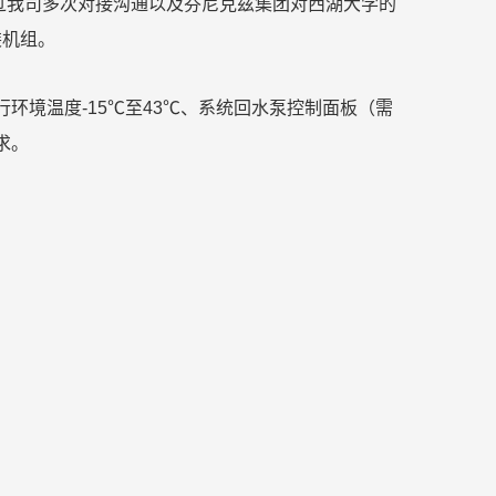
过我司多次对接沟通以及芬尼克兹集团对西湖大学的
装机组。
行环境温度
-15
℃至
43
℃、系统回水泵控制面板（需
求。