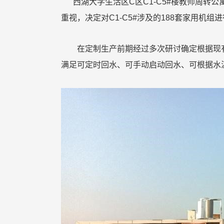
西湖大学生活区
C
区
C1-C5#
楼教师周转公
重视，决定对
C1-C5#
涉及的
188
套家用机组进
在定制生产前期经过多次研讨确定根据现
满足可定时回水、可手动启动回水、可根据水