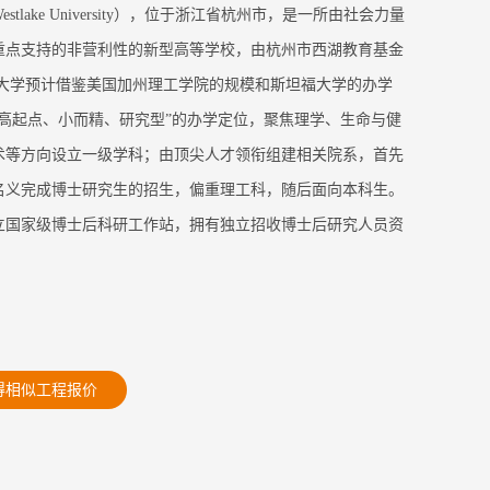
stlake University），位于浙江省杭州市，是一所由社会力量
重点支持的非营利性的新型高等学校，由杭州市西湖教育基金
该大学预计借鉴美国加州理工学院的规模和斯坦福大学的办学
“高起点、小而精、研究型”的办学定位，聚焦理学、生命与健
术等方向设立一级学科；由顶尖人才领衔组建相关院系，首先
名义完成博士研究生的招生，偏重理工科，随后面向本科生。
立国家级博士后科研工作站，拥有独立招收博士后研究人员资
得相似工程报价