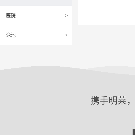
医院
>
泳池
>
携手明莱