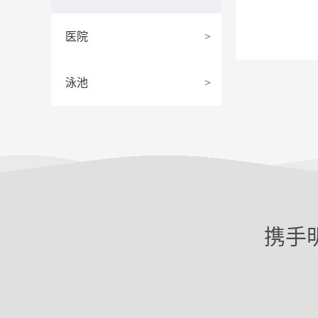
医院
>
泳池
>
携手