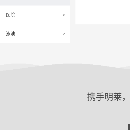
医院
>
泳池
>
携手明莱