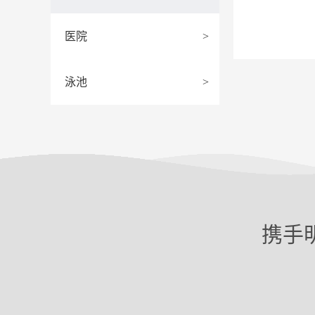
医院
>
泳池
>
携手